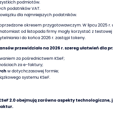
szystkich podmiotów.
ych podatników VAT.
wiązku dla najmniejszych podatników.
przedzone okresem przygotowawczym. W lipcu 2025 r. ud
atomiast od listopada firmy mogły korzystać z testowej we
telniania i do końca 2026 r. zastąpi tokeny.
nsów przewidziało na 2026 r. szereg ułatwień dla p
owaniem za pośrednictwem KSeF;
nościach za e-faktury;
ych
w dotychczasowej formie;
iązkowego systemu KSeF.
eF 2.0 obejmują zarówno aspekty technologiczne, ja
faktur.