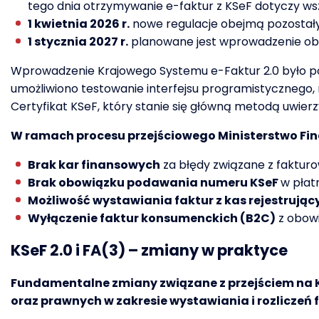
tego dnia otrzymywanie e-faktur z KSeF dotyczy w
1 kwietnia 2026 r.
nowe regulacje obejmą pozostał
1 stycznia 2027 r.
planowane jest wprowadzenie obo
Wprowadzenie Krajowego Systemu e-Faktur 2.0 było po
umożliwiono testowanie interfejsu programistycznego, n
Certyfikat KSeF, który stanie się główną metodą uwierzy
W ramach procesu przejściowego Ministerstwo Fina
Brak kar finansowych
za błędy związane z faktur
Brak obowiązku podawania numeru KSeF
w płat
Możliwość wystawiania faktur z kas rejestrując
Wyłączenie faktur konsumenckich (B2C)
z obow
KSeF 2.0 i FA(3) – zmiany w praktyce
Fundamentalne zmiany związane z przejściem na KS
oraz prawnych w zakresie wystawiania i rozliczeń 