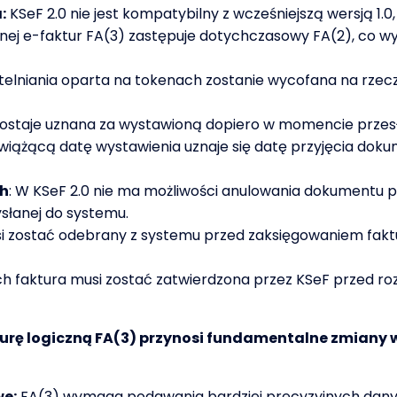
:
KSeF 2.0 nie jest kompatybilny z wcześniejszą wersją 1.
cznej e-faktur FA(3) zastępuje dotychczasowy FA(2), c
telniania oparta na tokenach zostanie wycofana na rzecz 
 zostaje uznana za wystawioną dopiero w momencie przesł
a wiążącą datę wystawienia uznaje się datę przyjęcia d
ch
: W KSeF 2.0 nie ma możliwości anulowania dokumentu p
słanej do systemu.
 zostać odebrany z systemu przed zaksięgowaniem faktur
h faktura musi zostać zatwierdzona przez KSeF przed r
ukturę logiczną FA(3) przynosi fundamentalne zmian
we:
FA(3) wymaga podawania bardziej precyzyjnych danych 