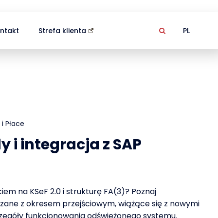
ntakt
Strefa klienta
PL
i Płace
y i integracja z SAP
iem na KSeF 2.0 i strukturę FA(3)? Poznaj
ązane z okresem przejściowym, wiążące się z nowymi
czegóły funkcjonowania odświeżonego systemu.