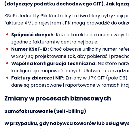
(dotyczący podatku dochodowego CIT). Jak łączą 
KSeF i Jednolity Plik Kontrolny to dwa filary cyfryzacj
fakturze XML a rejestrem JPK mogą prowadzić do odrzuc
Spójność danych:
Każda korekta dokonana w syste
zgodne z fakturami w centralnej bazie.
Numer KSeF-ID:
Choć obecnie unikalny numer refer
w SAP) są projektowane tak, aby pobierać i przecho
Wspólna konfiguracja techniczna:
Niektóre narz
konfiguracji i mapowań danych. Ułatwia to zarządz
Faktury zbiorcze i NIP:
Zmiany w JPK CIT (pole D3) 
dane są procesowane i raportowane w ramach Kra
Zmiany w procesach biznesowych
Samofakturowanie (Self-billing)
W przypadku, gdy nabywca towarów lub usług wyst