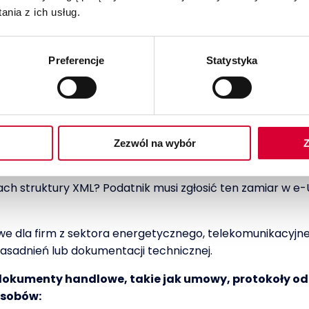
rzez użytkowników.
nia z ich usług.
dla KSeF 2.0 będzie wspierać wyłącznie uwierzytelnianie 
Preferencje
Statystyka
 danych o charakterze podatkowym lub ściśle powiąza
Zezwól na wybór
Z
. PDF, Excel z umową czy protokołem odbioru) jako i
ach struktury XML? Podatnik musi zgłosić ten zamiar w 
kliwe dla firm z sektora energetycznego, telekomunikacyj
sadnień lub dokumentacji technicznej.
 dokumenty handlowe, takie jak umowy, protokoły odbi
osobów: