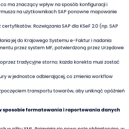
0, co ma znaczący wpływ na sposób konfiguracji i
o wymusza na użytkownikach SAP ponowne mapowanie
certyfikatów. Rozwiązania SAP dla KSeF 2.0 (np. SAP
ania jej do Krajowego Systemu e-Faktur i nadania
okumentu przez system MF, potwierdzoną przez Urzędowe
oprzez tradycyjne storno; każda korekta musi zostać
y w jednostce odbierającej, co zmienia workflow
ozpoczęciem transportu towarów, aby uniknąć opóźnień
y w sposobie formatowania i raportowania danych
w pliku XML. Pojawiają się nowe pola obligatoryjne, w