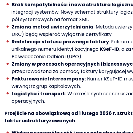
Brak kompatybilności i nowa struktura logiczna
integracji systemów. Nowy schemat struktury logi
pól systemowych na format XML.
Zmiana metod uwierzytelniania
: Metoda uwierzy
DRC) będą wspierać wyłącznie certyfikaty.
Redefinicja statusu prawnego faktury
: Faktura
unikalnego numeru identyfikacyjnego
KSeF-ID
, a z
Poświadczenie Odbioru (UPO).
Zmiany w procesach operacyjnych i biznesowy
przeprowadzona za pomocą faktury korygującej wy
Fakturowanie Intercompany:
Numer KSeF-ID musi
wewnątrz grup kapitałowych.
Logistyka i transport:
W określonych scenariuszac
operacyjnych.
Przejście na obowiązkową od 1 lutego 2026 r. str
faktur ustrukturyzowanych.
Większa szczegółowość i nowe pola obowiązko