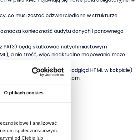
y, co musi zostać odzwierciedlone w strukturze
a oznacza konieczność audytu danych i ponownego
ez FA(3) będą skutkować natychmiastowym
ML), a nie treść, więc nieaktualne mapowanie może
nie kopii PDF z kodem QR czy podgląd HTML w kokpicie)
ntować informacje użytkownikom.
O plikach cookies
nych i technicznych:
ołecznościowe i analizować
ików;
artnerom społecznościowym,
anymi od Ciebie lub