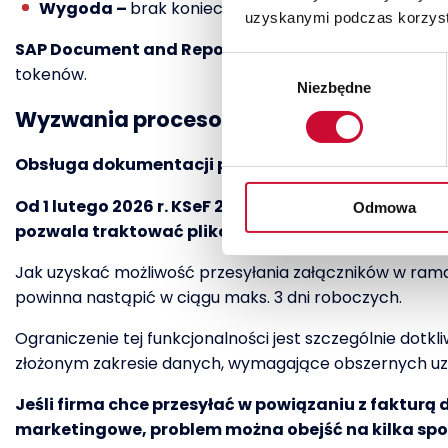
Wygoda –
brak konieczności pamiętania PIN-ów p
uzyskanymi podczas korzysta
SAP Document and Reporting Compliance
w wersji 
Wybór
tokenów.
Niezbędne
zgody
Wyzwania procesowe i techniczne
Obsługa dokumentacji pomocniczej
Od 1 lutego 2026 r. KSeF 2.0 umożliwia załączenie
Odmowa
pozwala traktować plików o innym charakterze (np
Jak uzyskać możliwość przesyłania załączników w ram
powinna nastąpić w ciągu maks. 3 dni roboczych.
Ograniczenie tej funkcjonalności jest szczególnie dot
złożonym zakresie danych, wymagające obszernych uza
Jeśli firma chce przesyłać w powiązaniu z fakturą
marketingowe, problem można obejść na kilka sp