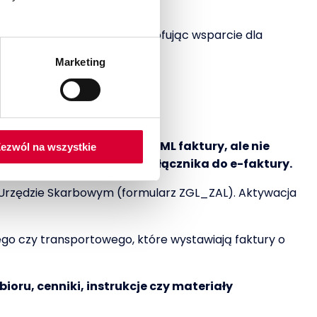
oparte na certyfikatach, wycofując wsparcie dla
Marketing
nych w ramach struktury XML faktury, ale nie
ezwól na wszystkie
ntegralnego, binarnego załącznika do e-faktury.
e-Urzędzie Skarbowym (formularz ZGL_ZAL). Aktywacja
nego czy transportowego, które wystawiają faktury o
oru, cenniki, instrukcje czy materiały