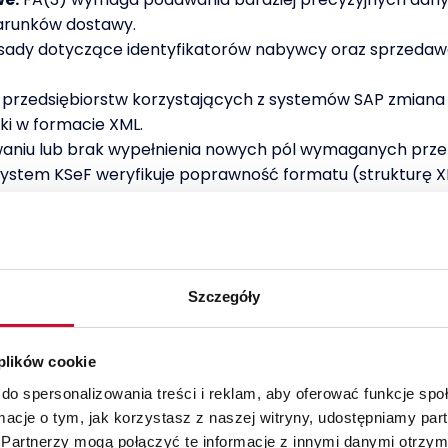
arunków dostawy.
asady dotyczące identyfikatorów nabywcy oraz sprzedawc
 przedsiębiorstw korzystających z systemów SAP zmian
i w formacie XML.
niu lub brak wypełnienia nowych pól wymaganych prz
system KSeF weryfikuje poprawność formatu (strukturę X
łędnymi danymi.
e do wizualizacji e-faktur w systemie SAP (np. generowa
ukturyzowanych w formacie FA(3), aby poprawnie preze
okeny a certyfikat KSeF
Szczegóły
Certyfikaty KSeF niesie ze sobą szereg korzyści operacyj
 plików cookie
a danych pomiędzy systemem ERP a bramką MF;
do spersonalizowania treści i reklam, aby oferować funkcje sp
rządzania licznymi tokenami dla poszczególnych pracown
ormacje o tym, jak korzystasz z naszej witryny, udostępniamy p
ch wolumenach faktur;
Partnerzy mogą połączyć te informacje z innymi danymi otrzym