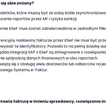
się obie zmiany?
i podatków, które muszą być ze sobą ściśle zsynchronizowa
enia raportów przez MF i ryzyka sankcji.
mie KSeF musi zostać odzwierciedlona w Jednolitym Plik
encyjny nadawany fakturze przez KSeF nie musi być prz
wywać te identyfikatory. Pozwala to na pełną ścieżkę aud
ędzia integracji SAP z KSeF są zintegrowane z rozwiązani
anie spójnością danych finansowych w obu raportach.
wiążą się z obsługą wielu dostawców lub odbiorców na je
jowego Systemu e-Faktur.
awia fakturę w imieniu sprzedawcy, rozwiązania int