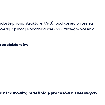
ostępniono strukturę FA(3), pod koniec września
rsji Aplikacji Podatnika KSeF 2.0 i złożyć wniosek o
rzedsiębiorców:
k i całkowitą redefinicję procesów biznesowych