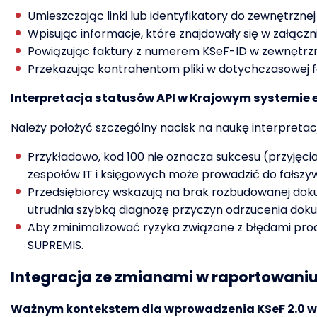
Umieszczając linki lub identyfikatory do zewnętrz
Wpisując informacje, które znajdowały się w załąc
Powiązując faktury z numerem KSeF-ID w zewnętrzn
Przekazując kontrahentom pliki w dotychczasowej fo
Interpretacja statusów API w Krajowym systemie 
Należy położyć szczególny nacisk na naukę interpreta
Przykładowo, kod 100 nie oznacza sukcesu (przyjęci
zespołów IT i księgowych może prowadzić do fałszy
Przedsiębiorcy wskazują na brak rozbudowanej dok
utrudnia szybką diagnozę przyczyn odrzucenia doku
Aby zminimalizować ryzyka związane z błędami proc
SUPREMIS.
Integracja ze zmianami w raportowaniu
Ważnym kontekstem dla wprowadzenia KSeF 2.0 w P