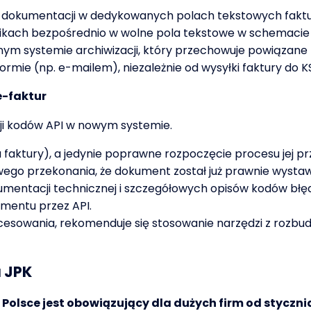
nej dokumentacji w dedykowanych polach tekstowych faktu
znikach bezpośrednio w wolne pola tekstowe w schemacie 
ym systemie archiwizacji, który przechowuje powiązane
rmie (np. e-mailem), niezależnie od wysyłki faktury do K
e-faktur
cji kodów API w nowym systemie.
a faktury), a jedynie poprawne rozpoczęcie procesu jej 
wego przekonania, że dokument został już prawnie wystaw
umentacji technicznej i szczegółowych opisów kodów błę
mentu przez API.
esowania, rekomenduje się stosowanie narzędzi z rozbu
 JPK
olsce jest obowiązujący dla dużych firm od styczn