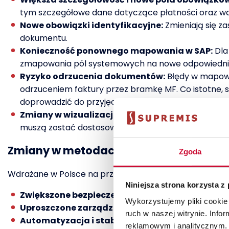
tym szczegółowe dane dotyczące płatności oraz w
Nowe obowiązki identyfikacyjne:
Zmieniają się z
dokumentu.
Konieczność ponownego mapowania w SAP:
Dla
zmapowania pól systemowych na nowe odpowiednik
Ryzyko odrzucenia dokumentów:
Błędy w mapowa
odrzuceniem faktury przez bramkę MF. Co istotne, 
doprowadzić do przyjęcia przez system faktury z b
Zmiany w wizualizacji:
Wszystkie narzędzia służąc
muszą zostać dostosowane do obsługi danych ustr
Zmiany w metodach uwierzytelniania – t
Zgoda
Wdrażane w Polsce na przestrzeni 2026 r. przejście na 
Niniejsza strona korzysta z
Zwiększone bezpieczeństwo –
bezpieczna wymian
Wykorzystujemy pliki cookie 
Uproszczone zarządzanie –
bez generowania i za
ruch w naszej witrynie. Inf
Automatyzacja i stabilność –
kluczowe przy duży
reklamowym i analitycznym. 