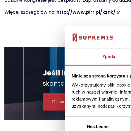
Udział w Kongresie jest bezpłatny, zapraszamy do udział
Więcej szczegółów na:
http://www.pirr.pl/kznk/
Zgoda
Jeśli interesuje Cię u
Niniejsza strona korzysta z
skontaktuj się z nami, żeby
Wykorzystujemy pliki cookie 
ruch w naszej witrynie. Inf
reklamowym i analitycznym. 
Dowiedz się więcej
uzyskanymi podczas korzysta
Wybór
Niezbędne
zgody