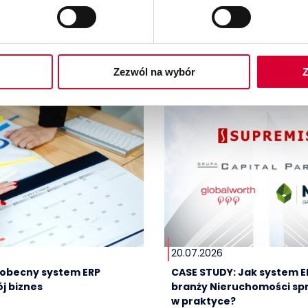
Zezwól na wybór
Z
20.07.2026
e obecny system ERP
CASE STUDY: Jak system E
j biznes
branży Nieruchomości sp
w praktyce?