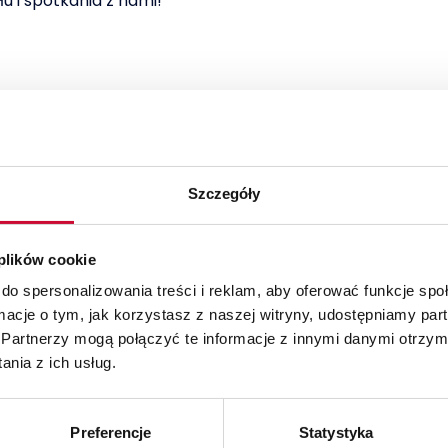
u i spotkania z nami!
Szczegóły
sprawnianie działania Twojego prze
 plików cookie
 uzyskać więcej informacji.
do spersonalizowania treści i reklam, aby oferować funkcje sp
ormacje o tym, jak korzystasz z naszej witryny, udostępniamy p
Partnerzy mogą połączyć te informacje z innymi danymi otrzym
nia z ich usług.
Preferencje
Statystyka