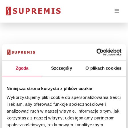
#1 nr. Formularz nie jest aktywny
Zgoda
Szczegóły
O plikach cookies
Niniejsza strona korzysta z plików cookie
SUPREMIS
Wykorzystujemy pliki cookie do spersonalizowania treści
Karczunkowska 46,
i reklam, aby oferować funkcje społecznościowe i
02-871 Warszawa
analizować ruch w naszej witrynie. Informacje o tym, jak
e-mail:
info@supremis.pl
korzystasz z naszej witryny, udostępniamy partnerom
+48 22 29 27 500
społecznościowym, reklamowym i analitycznym.