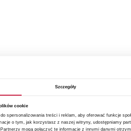
Zapewnij wyjątkow
Szczegóły
interfejsie SAP Fior
 plików cookie
Wbudowany w SAP Cloud ER
do spersonalizowania treści i reklam, aby oferować funkcje sp
nagradzany interfejs użyt
ormacje o tym, jak korzystasz z naszej witryny, udostępniamy p
obsługi w całym systemie ER
Partnerzy mogą połączyć te informacje z innymi danymi otrzym