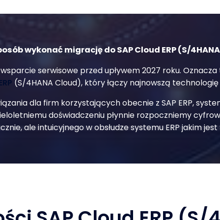
sposób wykonać migrację do SAP Cloud ERP (S/4HANA
parcie serwisowe przed upływem 2027 roku. Oznacza to, ż
 ERP
(S/4HANA Cloud), który łączy najnowszą technologię
iązania dla firm korzystających obecnie z SAP ERP, syst
eloletniemu doświadczeniu płynnie rozpoczniemy cyfrow
nie, ale intuicyjnego w obsłudze systemu ERP jakim jest
ści SAP Cloud ERP (S