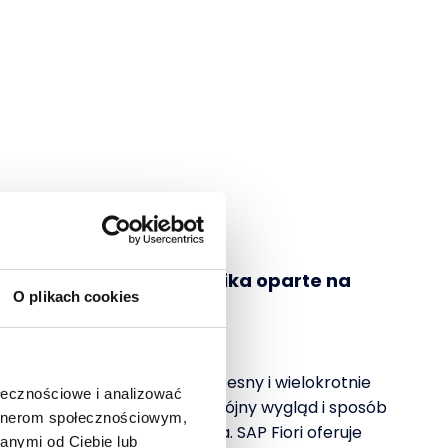
e środowisko użytkownika oparte na
O plikach cookies
i
P (S/4HANA Cloud) nowoczesny i wielokrotnie
ołecznościowe i analizować
kownika SAP Fiori zapewnia spójny wygląd i sposób
artnerom społecznościowym,
P, niezależnie od urządzenia. SAP Fiori oferuje
anymi od Ciebie lub