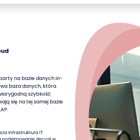
oud
party na bazie danych in-
wa baza danych, która
ewiarygodną szybkość
ają się na tej samej bazie
LAP.
za infrastruktura IT
 podejmowanie decyzji w