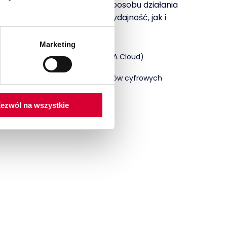
 środowisko, dostosowane do sposobu działania
e wpływa zarówno na jego wydajność, jak i
Marketing
wywołań SAP Cloud ERP (S/4HANA Cloud)
by konkretnych działań
 użytkownika i wsparcie asystentów cyfrowych
ezwól na wszystkie