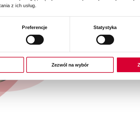
intuicyjne, oparte na roli
nia z ich usług.
użytkownika, co pozytywni
zadowolenie.
Preferencje
Statystyka
Spersonalizowane okno 
Wgląd w dane na potrze
Konwersacyjny interfejs
Zezwól na wybór
Z