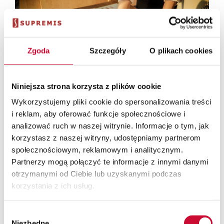
Zgoda
Szczegóły
O plikach cookies
Niniejsza strona korzysta z plików cookie
Wykorzystujemy pliki cookie do spersonalizowania treści
i reklam, aby oferować funkcje społecznościowe i
05.03.2026
analizować ruch w naszej witrynie. Informacje o tym, jak
ERP dla grupy kapitałowej – produkty SAP w
korzystasz z naszej witryny, udostępniamy partnerom
systemie two-tier
społecznościowym, reklamowym i analitycznym.
Partnerzy mogą połączyć te informacje z innymi danymi
otrzymanymi od Ciebie lub uzyskanymi podczas
korzystania z ich usług.
Wybór
Niezbędne