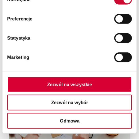
zgody
Preferencje
Statystyka
03.03.2026
Stabilny, bezpieczny i wydajny SAP
Marketing
Business One w chmurze – SUPREMIS Cloud
Platform
Zezwól na wszystkie
Zezwól na wybór
Odmowa