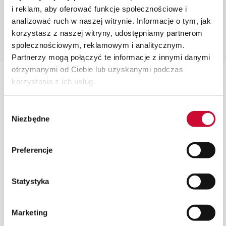
sekcji
i reklam, aby oferować funkcje społecznościowe i
Migracje)
analizować ruch w naszej witrynie. Informacje o tym, jak
korzystasz z naszej witryny, udostępniamy partnerom
społecznościowym, reklamowym i analitycznym.
Partnerzy mogą połączyć te informacje z innymi danymi
otrzymanymi od Ciebie lub uzyskanymi podczas
korzystania z ich usług.
Dlaczego SUPREMIS?
Wybór
Niezbędne
zgody
Kompleksowa oferta
Preferencje
Model Infrastructure-as-a-Service to tylko część z
możliwości, które daje SUPREMIS Cloud Platform. Z nami
Statystyka
zadbasz o wydajność, bezpieczeństwo i rozwój swojego
systemu ERP.
Marketing
Zaufany partner SAP Business One