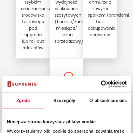
szybkim
wydajność
chmurze z
uruchamianiu
w okresach
nowymi
środowiska
szczytowych
spółkami/brandami,
testowego
(finanse/zamknięcie
bez
pod
miesiąca/
dokupowania
upgrade
sezon
serwerów
lub roll‑out
sprzedażowy)
oddziałów
Zgoda
Szczegóły
O plikach cookies
Przy
migracji z
on‑premise
Niniejsza strona korzysta z plików cookie
do chmury
(więcej w
Wykorzystujemy pliki cookie do spersonalizowania treści