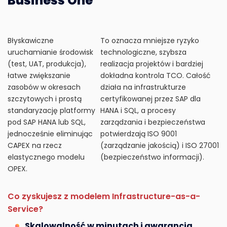
Business One
Błyskawiczne
To oznacza mniejsze ryzyko
uruchamianie środowisk
technologiczne, szybsza
(test, UAT, produkcja),
realizacja projektów i bardziej
łatwe zwiększanie
dokładna kontrola TCO. Całość
zasobów w okresach
działa na infrastrukturze
szczytowych i prostą
certyfikowanej przez SAP dla
standaryzację platformy
HANA i SQL, a procesy
pod SAP HANA lub SQL,
zarządzania i bezpieczeństwa
jednocześnie eliminując
potwierdzają ISO 9001
CAPEX na rzecz
(zarządzanie jakością) i ISO 27001
elastycznego modelu
(bezpieczeństwo informacji).
OPEX.
Co zyskujesz z modelem Infrastructure-as-a-
Service?
Skalowalność w minutach i gwarancja