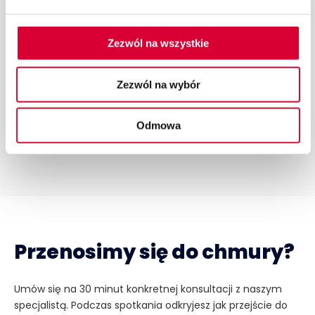
Jesteśmy największym partnerem w Polsce i regionie
CEE. Posiadamy ponad 20 lat doświadczenia oraz 200+
Zezwól na wszystkie
projektów SAP Business One.
Indywidualne podejście
Zezwól na wybór
Dopasowujemy infrastrukturę do wymagań Twojego
biznesu, rozumiejąc kontekst, branżę i system,
Odmowa
jednocześnie dbając o zgodność z regulacjami.
Przenosimy się do chmury?
Umów się na 30 minut konkretnej konsultacji z naszym
specjalistą. Podczas spotkania odkryjesz jak przejście do