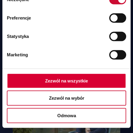
zgody
Preferencje
Statystyka
Rawlplug wybrał SAP Business One do
zarządzania swoją grupą kapitałową.
Marketing
Poszukiwaliśmy narzędzia do zarządzania spółkami
zlokalizowanymi w różnych częściach świata.
Wybraliśmy SAP Business One.
Zezwól na wszystkie
Zezwól na wybór
Odmowa