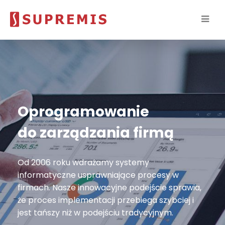
programowanie
C
 zarządzania firmą
–
2006 roku wdrażamy systemy
Od 
rmatyczne usprawniające procesy w
zat
ach. Nasze innowacyjne podejście sprawia,
dzi
roces implementacji przebiega szybciej i
rea
 tańszy niż w podejściu tradycyjnym.