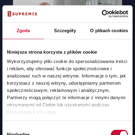
Zgoda
Szczegóły
O plikach cookies
Niniejsza strona korzysta z plików cookie
Wykorzystujemy pliki cookie do spersonalizowania treści
BUDOKRUSZ - wybrał SAP Business One
i reklam, aby oferować funkcje społecznościowe i
analizować ruch w naszej witrynie. Informacje o tym, jak
BUDOKRUSZ jest liderem w swojej branży w Polsce,
korzystasz z naszej witryny, udostępniamy partnerom
jego rozproszone i dynamicznie rozwijające się
społecznościowym, reklamowym i analitycznym.
środowisko wymagało integracji. Dlatego właśnie
Partnerzy mogą połączyć te informacje z innymi danymi
wybrali SAP Business One i SUPREMIS.
otrzymanymi od Ciebie lub uzyskanymi podczas
korzystania z ich usług.
Wybór
Niezbędne