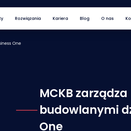
ty
Rozwiązania
Kariera
Blog
O nas
Ko
siness One
MCKB zarządza 
budowlanymi dz
One