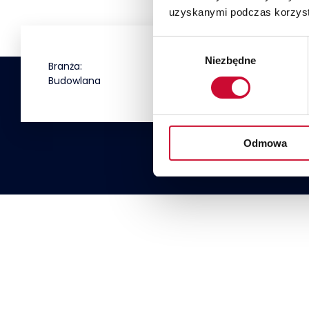
uzyskanymi podczas korzysta
Wybór
Niezbędne
zgody
Branża:
Budowlana
Odmowa