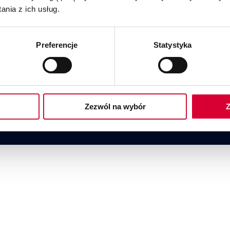
nia z ich usług.
Preferencje
Statystyka
Ilość pracowników:
150
Zezwól na wybór
Z