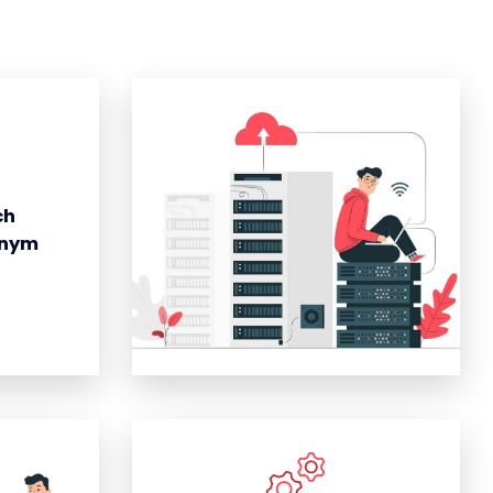
ch
dnym