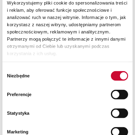
Wykorzystujemy pliki cookie do spersonalizowania treści
inżynieryjne. Jego atutem jest dopasowanie do
i reklam, aby oferować funkcje społecznościowe i
lokalnych przepisów, rozbudowane finanse i
analizować ruch w naszej witrynie. Informacje o tym, jak
możliwość integracji z innymi systemami używanymi
korzystasz z naszej witryny, udostępniamy partnerom
w przedsiębiorstwie.
enova365
– system dobrze odnajdujący się w
społecznościowym, reklamowym i analitycznym.
firmach usługowych, pracujących w modelu
Partnerzy mogą połączyć te informacje z innymi danymi
hybrydowym lub zdalnym. Sprawdza się tam, gdzie
otrzymanymi od Ciebie lub uzyskanymi podczas
kluczowa jest ewidencja czasu pracy, elastyczność
korzystania z ich usług.
konfiguracji i szybki dostęp do danych.
W praktyce kluczowe nie jest „logo na prezentacji”,
Wybór
ale to, czy system rzeczywiście wspiera codzienną
Niezbędne
zgody
pracę zespołów projektowych i pozwala zarządzać
projektami bez obejść i ręcznych arkuszy.
Preferencje
Wdrożenie systemu ERP – na co
uważać?
Statystyka
Wdrożenie systemu ERP
w firmie projektowej to
Marketing