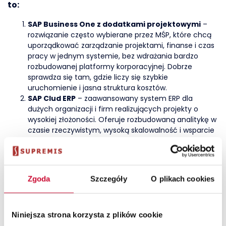
to:
SAP Business One
z dodatkami projektowymi
–
rozwiązanie często wybierane przez MŚP, które chcą
uporządkować
zarządzanie projektami
, finanse i czas
pracy w jednym systemie, bez wdrażania bardzo
rozbudowanej platformy korporacyjnej. Dobrze
sprawdza się tam, gdzie liczy się szybkie
uruchomienie i jasna struktura kosztów.
SAP Clud ERP
– zaawansowany system ERP dla
dużych organizacji i firm realizujących projekty o
wysokiej złożoności. Oferuje rozbudowaną
analitykę w
czasie rzeczywistym
, wysoką skalowalność i wsparcie
dla skomplikowanych struktur organizacyjnych.
Microsoft Dynamics 365 Business Central
–
elastyczne rozwiązanie chmurowe, mocno
zintegrowane z Microsoft 365. Dobrze sprawdza się w
Zgoda
Szczegóły
O plikach cookies
firmach, które intensywnie korzystają z Teams,
Outlooka czy Excela i chcą połączyć zarządzanie
projektami z codzienną pracą zespołów.
Comarch ERP XL
– popularny w Polsce system,
Niniejsza strona korzysta z plików cookie
często wybierany przez średnie firmy projektowe i