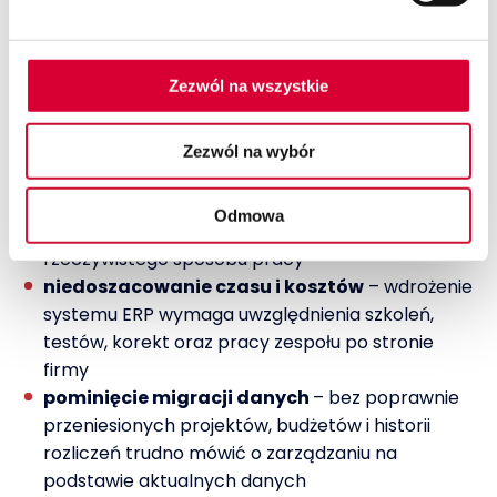
pełnoprawny projekt organizacyjny, a nie instalacja
kolejnego narzędzia IT. Od jego jakości zależy
późniejsze efektywne zarządzanie projektami,
finansami i zespołami.
Zezwól na wszystkie
Najczęstsze problemy pojawiają się wtedy, gdy:
Zezwól na wybór
brak analizy procesów przed startem
– system
odtwarza chaos zamiast go porządkować, a
Odmowa
konfiguracja systemu nie odzwierciedla
rzeczywistego sposobu pracy
niedoszacowanie czasu i kosztów
– wdrożenie
systemu ERP wymaga uwzględnienia szkoleń,
testów, korekt oraz pracy zespołu po stronie
firmy
pominięcie migracji danych
– bez poprawnie
przeniesionych projektów, budżetów i historii
rozliczeń trudno mówić o zarządzaniu na
podstawie aktualnych danych