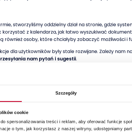
 firmie, stworzyliśmy oddzielny dział na stronie, gdzie s
ak korzystać z kalendarza, jak łatwo wyszukiwać dokumen
mogą również osoby, które chciałyby zobaczyć możliwości 
kcje dla użytkowników były stale rozwijane. Zależy nam na
rzesyłania nam pytań i sugestii
.
wnież na naszym kanale YouTube
Szczegóły
 plików cookie
do spersonalizowania treści i reklam, aby oferować funkcje sp
ormacje o tym, jak korzystasz z naszej witryny, udostępniamy p