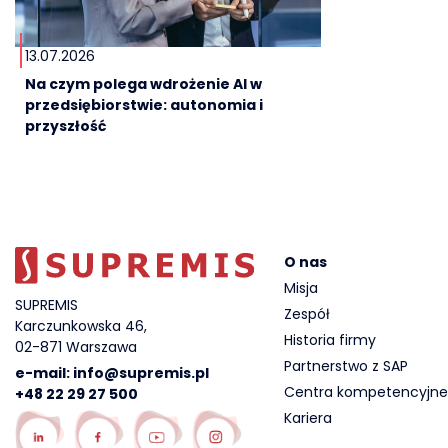
13.07.2026
Na czym polega wdrożenie AI w
przedsiębiorstwie: autonomia i
przyszłość
O nas
Misja
SUPREMIS
Zespół
Karczunkowska 46,
Historia firmy
02-871 Warszawa
Partnerstwo z SAP
e-mail:
info@supremis.pl
Centra kompetencyjne
+48 22 29 27 500
Kariera