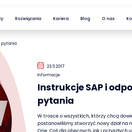
ty
Rozwiązania
Kariera
Blog
O nas
Ko
 pytania
23.11.2017
Informacje
Instrukcje SAP i od
pytania
W trosce o wszystkich, którzy chcą dowi
postanowiliśmy stworzyć nowy dział na na
One. Coś dla obecnych, jak i przyszłych