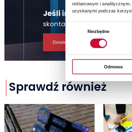
reklamowym i analitycznym. 
Jeśli interesuje Cię u
uzyskanymi podczas korzysta
skontaktuj się z nami, żeby
Wybór
Niezbędne
zgody
Dowiedz się więcej
Odmowa
Sprawdź również