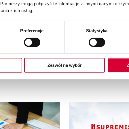
Partnerzy mogą połączyć te informacje z innymi danymi otrzym
sprawnianie działania Twojego prze
nia z ich usług.
 uzyskać więcej informacji.
Preferencje
Statystyka
Zezwól na wybór
Z