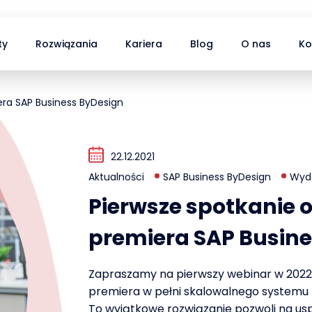
ty
Rozwiązania
Kariera
Blog
O nas
Ko
era SAP Business ByDesign
22.12.2021
Aktualności
SAP Business ByDesign
Wyd
Pierwsze spotkanie o
premiera SAP Busin
Zapraszamy na pierwszy webinar w 2022 ro
premiera w pełni skalowalnego systemu 
To wyjątkowe rozwiązanie pozwoli na uspra