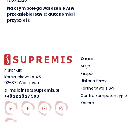
13.07.2026
Na czym polega wdrożenie AI w
przedsiębiorstwie: autonomia i
przyszłość
O nas
Misja
SUPREMIS
Zespół
Karczunkowska 46,
Historia firmy
02-871 Warszawa
Partnerstwo z SAP
e-mail:
info@supremis.pl
Centra kompetencyjne
+48 22 29 27 500
Kariera