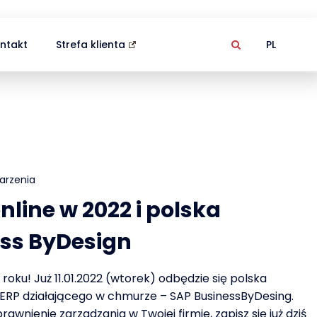
ntakt
Strefa klienta
PL
arzenia
nline w 2022 i polska
ess ByDesign
ku! Już 11.01.2022 (wtorek) odbędzie się polska
ERP działającego w chmurze – SAP BusinessByDesing.
wnienie zarzadzania w Twojej firmie, zapisz się już dziś