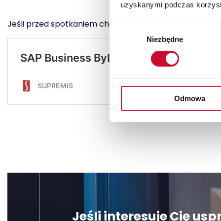
uzyskanymi podczas korzysta
Jeśli przed spotkaniem chcesz się zapoznać z system
Wybór
Niezbędne
zgody
Odmowa
Jeśli interesuje Cię u