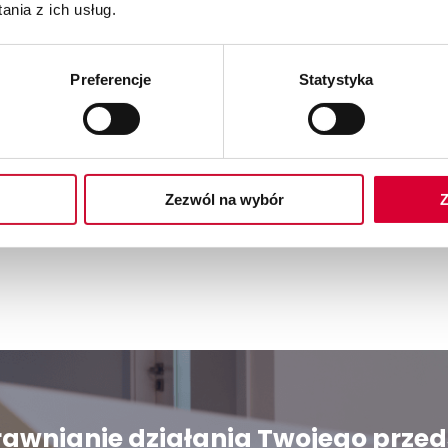
nia z ich usług.
em, zapraszamy tutaj ->
LINK
Preferencje
Statystyka
Zezwól na wybór
Z
sprawnianie działania Twojego prze