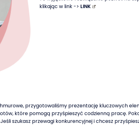
klikając w link ->
LINK
murowe, przygotowaliśmy prezentację kluczowych element
h botów, które pomogą przyśpieszyć codzienną pracę. Pok
i szukasz przewagi konkurencyjnej i chcesz przyśpieszyć