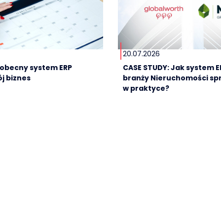
20.07.2026
e obecny system ERP
CASE STUDY: Jak system E
j biznes
branży Nieruchomości sp
w praktyce?