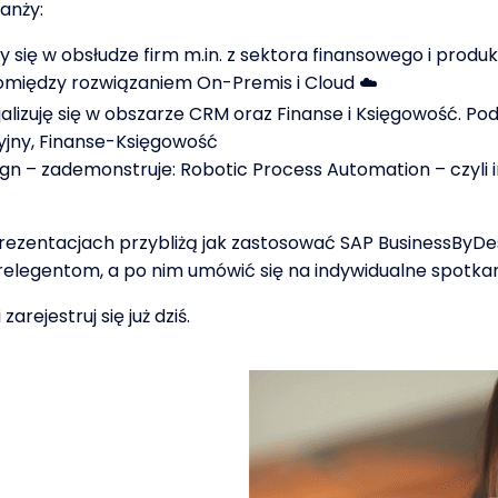
ranży:
 się w obsłudze firm m.in. z sektora finansowego i produ
omiędzy rozwiązaniem On-Premis i Cloud ☁️
alizuję się w obszarze CRM oraz Finanse i Księgowość. Pod
cyjny, Finanse-Księgowość
n – zademonstruje: Robotic Process Automation – czyli in
ezentacjach przybliżą jak zastosować SAP BusinessByDesi
elegentom, a po nim umówić się na indywidualne spotkan
zarejestruj się już dziś.