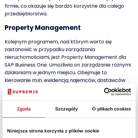
firmie, co okazuje się bardzo korzystne dla całego
przedsiębiorstwa.
Property Management
Kolejnym programem, nad którym warto się
zastanowić w przypadku zarządzania
nieruchomościami, jest Property Management dla
SAP Business One. Umożliwia on zarządzanie różnymi
działaniami w jednym miejscu. Obejmuje to
kierowanie m.in. ewidencją najemców, dostawców
czy stanu posiadania. Oprogramowanie wspiera
również prowadzenie finansów.
Property
Management to także świetny sposób na
Zgoda
Szczegóły
O plikach cookies
automatyzację różnych operacji
, np.
fakturowania czynszów czy rozliczania dowolnych
opłat. Poza tym program zapewnia wiele możliwości
Niniejsza strona korzysta z plików cookie
raportowania, co zdecydowanie zwiększa wydajność