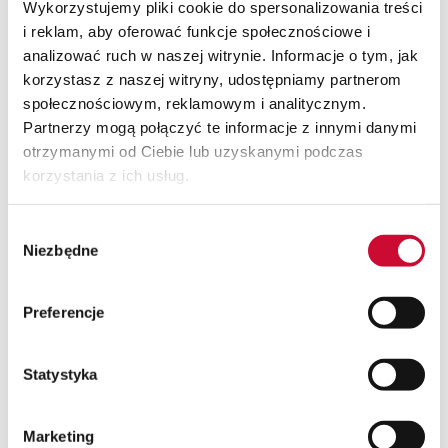
Wykorzystujemy pliki cookie do spersonalizowania treści
pracy. Wszystkie korzyści wynikające z jego
i reklam, aby oferować funkcje społecznościowe i
wdrożenia przyczyniają się do usprawnienia
analizować ruch w naszej witrynie. Informacje o tym, jak
realizowanych działań.
korzystasz z naszej witryny, udostępniamy partnerom
społecznościowym, reklamowym i analitycznym.
Partnerzy mogą połączyć te informacje z innymi danymi
otrzymanymi od Ciebie lub uzyskanymi podczas
korzystania z ich usług.
Jeśli interesuje Cię
Wybór
usprawnianie działania Twojego
Niezbędne
zgody
przedsiębiorstwa,
skontaktuj się z nami, żeby uzyskać więcej
Preferencje
informacji.
Statystyka
Dowiedz się więcej
Marketing