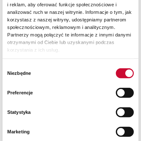
i reklam, aby oferować funkcje społecznościowe i
Sprawdź również
analizować ruch w naszej witrynie. Informacje o tym, jak
korzystasz z naszej witryny, udostępniamy partnerom
społecznościowym, reklamowym i analitycznym.
Partnerzy mogą połączyć te informacje z innymi danymi
otrzymanymi od Ciebie lub uzyskanymi podczas
korzystania z ich usług.
Wybór
Niezbędne
zgody
Preferencje
24.02.2026
06.08.2026
Statystyka
AI w systemach ERP:
5 oznak, że obecny
zastosowania i
system ERP blokuje
Marketing
funkcje
Twój biznes