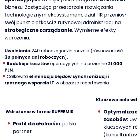
biznesu. Zastępując przestarzałe rozwiązania
technologicznym ekosystemem, dział HR przeniósł
swój punkt ciężkości z rutynowej administracji na
strategiczne zarządzanie
. Wymierne efekty
wdrożenia:
Uwolnienie
240 roboczogodzin rocznie (równowartość
30 pełnych dni roboczych
).
Redukcja kosztów
operacyjnych na poziomie
21 000
PLN
.
Całkowita
eliminacja błędów synchronizacji i
ręcznego wsparcia IT
w obszarze raportowania.
Kluczowe cele wd
Optymalizac
Wdrożenie w firmie SUPREMIS
zasobów:
Uwo
Profil działalności
: polski
kluczowych ró
partner
(konsultantów