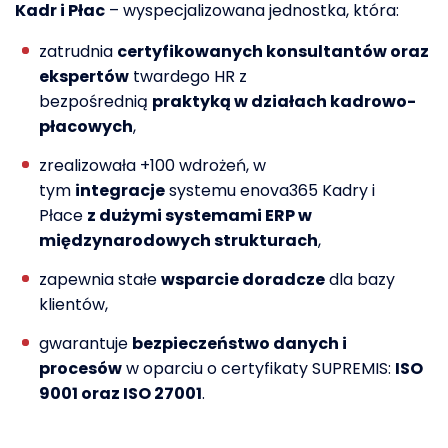
Kadr i Płac
– wyspecjalizowana jednostka, która:
zatrudnia
certyfikowanych konsultantów oraz
ekspertów
twardego HR z
bezpośrednią
praktyką w działach kadrowo-
płacowych
,
zrealizowała +100 wdrożeń, w
tym
integracje
systemu enova365 Kadry i
Płace
z dużymi systemami ERP w
międzynarodowych strukturach
,
zapewnia stałe
wsparcie doradcze
dla bazy
klientów,
gwarantuje
bezpieczeństwo danych i
procesów
w oparciu o certyfikaty SUPREMIS:
ISO
9001 oraz ISO 27001
.