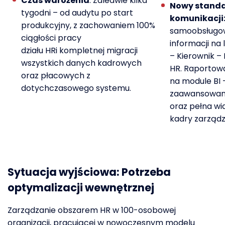
Czas wdrożenia
: Zaledwie kilka
Nowy stand
tygodni – od audytu po start
komunikacji
produkcyjny, z zachowaniem 100%
samoobsługo
ciągłości pracy
informacji na 
działu HRi kompletnej migracji
– Kierownik – 
wszystkich danych kadrowych
HR. Raportow
oraz płacowych z
na module BI 
dotychczasowego systemu.
zaawansowan
oraz pełna wi
kadry zarządz
Sytuacja wyjściowa:
Potrzeba
optymalizacji wewnętrznej
Zarządzanie obszarem HR w
1
0
0
-osobowej
organizacji, pracującej w nowoczesnym modelu