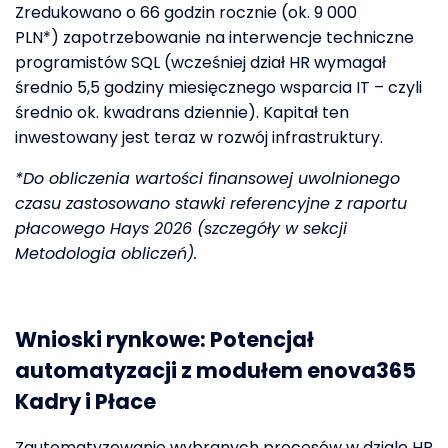
Zredukowano o 66 godzin rocznie
(ok. 9
000
PLN*
)
zapotrzebowanie na interwencje techniczne
programistów SQL
(wcześniej dział HR wymagał
średnio 5,5 godziny miesięcznego wsparcia IT – czyli
średnio ok. kwadrans dziennie)
. Kapitał ten
inwestowany jest teraz w rozwój infrastruktury.
*
Do obliczenia wartości finansowej uwolnionego
czasu zastosowano stawki referencyjne z raportu
płacowego Hays 2026 (szczegóły w sekcji
Metodologia obliczeń).
Wnioski rynkowe:
Potencjał
automatyzacji z modułem enova365
Kadry i Płace
Zautomatyzowanie wybranych procesów w dziale HR