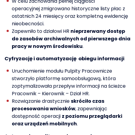
W celu zachowania pełnej ciągłości
operacyjnej zmigrowano historyczne listy płac z
ostatnich 24 miesięcy oraz kompletną ewidencję
nieobecności.
Zapewniło to działowi HR
nieprzerwany dostęp
do zasobów archiwalnych od pierwszego dnia
pracy w nowym środowisku
.
Cyfryzacj
ę
i automatyzacj
ę
obiegu informacji
Uruchomienie modułu Pulpity Pracownicze
stworzyło platformę samoobsługową, która
zoptymalizowała przepływ informacji na ścieżce
Pracownik – Kierownik – Dział HR.
Rozwiązanie drastycznie
skróciło czas
procesowania wniosków
, zapewniając
dostępność operacji
z poziomu przeglądarki
oraz urządzeń mobilnych
.