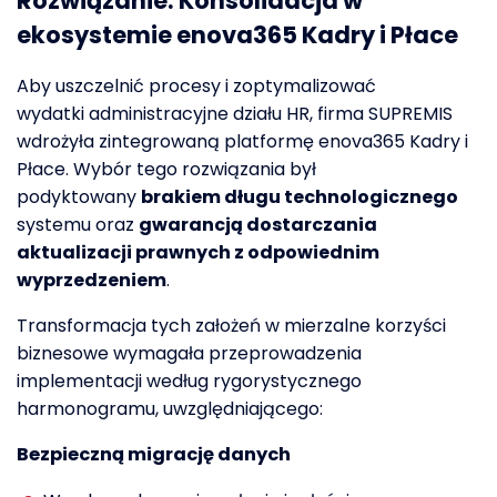
Rozwiązanie
:
Konsolidacja w
ekosystemie enova365 Kadry i Płace
Aby
uszczelnić procesy i zoptymalizować
wydatki
administracyjne działu HR
, firma SUPREMIS
wdrożyła zintegrowaną platformę enova365 Kadry i
Płace. Wybór tego rozwiązania był
podyktowany
brakiem długu technologicznego
systemu
oraz
gwarancją dostarczania
aktualizacji prawnych z odpowiednim
wyprzedzeniem
.
Transformacja tych założeń w mierzalne korzyści
biznesowe wymagała przeprowadzenia
implementacji według rygorystycznego
harmonogramu
, uwzględniaj
ącego
:
Bezpieczn
ą
migracj
ę
danych