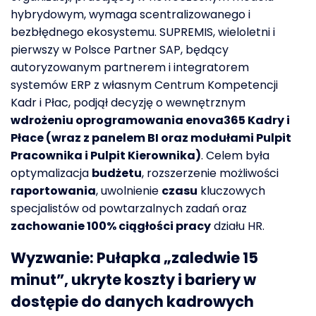
hybrydowym, wymaga scentralizowanego i
bezbłędnego ekosystemu. SUPREMIS,
wieloletni i
pierwszy w Polsce Partner SAP,
będący
autoryzowanym partnerem i integratorem
systemów ERP z własnym Centrum Kompetencji
Kadr i Płac, podjął decyzję o wewnętrznym
wdrożeniu oprogramowania
enova365 Kadry i
Płace
(wraz z
panelem
BI
oraz
modułami
Pulpit
Pracownika i Pulpit Kierownika)
. Celem była
optymalizacja
budżetu
,
rozszerzenie
możliwości
raportowania
,
uwolnienie
czasu
kluczowych
specjalistów od powtarzalnych zadań oraz
zachowanie 100% ciągłości pracy
działu
HR
.
Wyzwanie
:
Pułapka „zaledwie 15
minut”, ukryte koszty
i bar
iery
w
dostępie
do danych
kadrowych