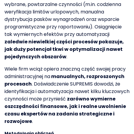
wybrane, powtarzalne czynności (m.in. codzienna
weryfikacja limitów urlopowych, manualna
dystrybucja pasków wynagrodzeń oraz wsparcie
programistyczne przy raportowaniu). Osiągnięcie
tak wymiernych efektów przy automatyzacji
zaledwie niewielkiej części procesów pokazuje,
jak duży potencjał tkwi w optymalizacji nawet
pojedynczych obszarów
.
Wiele firm wciąż opiera znaczną część swojej pracy
administracyjnej na
manualnych, rozproszonych
procesach
. Doświadczenie SUPREMIS dowodzi, że
identyfikacja i automatyzacja nawet kilku kluczowych
czynności może przynieść
zarówno wymierne
oszczędności finansowe, jak i realne uwolnienie
czasu ekspertów na zadania strategiczne i
rozwojowe
.
Metodologia obliczeń