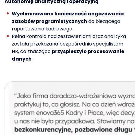
Autonomi
ę
analityczn
ą
i operacyjn
ą
Wyeliminowano konieczność angażowania
zasobów programistycznych
do bieżącego
raportowania kadrowego.
Pełna kontrola nad zestawieniami oraz analityką
została przekazana bezpośrednio specjalistom
HR, co znacząco
przyspieszyło procesowanie
danych
.