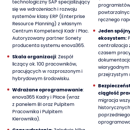
technologiczny SAP specjalizujący
programistów
się we wdrożeniach i rozwoju
powtarzalnyc
systemów klasy ERP (Enterprise
ręcznego rap
Resource Planning) z własnym
Centrum Kompetencji Kadr i Płac.
Jeden spójn
Autoryzowany partner Sonety
ekosystem:
P
producenta systemu enova365.
centralizacja
czasem pracy,
Skala organizacji
: Zespół
dokumentacją
liczący ok. 100 pracowników,
wiarygodnym 
pracujących w rozproszonym i
przejrzystym 
hybrydowym środowisku.
Bezpieczeńst
Wdrażane oprogramowanie
:
ciągłość pra
enova365 Kadry i Płace (wraz
migracja wsz
z panelem BI oraz Pulpitem
historycznych
Pracownika i Pulpitem
poprzedniego
Kierownika).
oprogramowa