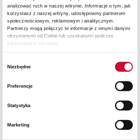
analizować ruch w naszej witrynie. Informacje o tym, jak
korzystasz z naszej witryny, udostępniamy partnerom
społecznościowym, reklamowym i analitycznym.
Partnerzy mogą połączyć te informacje z innymi danymi
otrzymanymi od Ciebie lub uzyskanymi podczas
Jeśli interesuje Cię
korzystania z ich usług.
usprawnianie działania Twojego
Wybór
przedsiębiorstwa,
Niezbędne
zgody
skontaktuj się z nami, żeby uzyskać więcej
informacji.
Preferencje
Dowiedz się więcej
Statystyka
Marketing