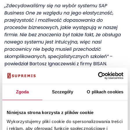
„Zdecydowaliśmy się na wybór systemu SAP
Business One ze względu na jego elastyczność,
przejrzystość i możliwość dopasowania do
procesów biznesowych, jakie występują w naszej
firmie. Nie bez znaczenia był także fakt, że obsługa
nowego systemu jest intuicyjna, więc nasi
pracownicy nie będą musieli przechodzić
skomplikowanych, specjalistycznych szkoleń”
–
powiedział Bartosz Ignaczewski z firmy BISAN.
„
Wprowadzenie na rynek nowej edycji rozwiązania
SAP Business One – 2007A i całościowa, jasna
strategia dotycząca rozwoju systemów dla rynku
Zgoda
Szczegóły
O plikach cookies
małych i średnich przedsiębiorstw utwierdziły nas w
przekonaniu, że kupujemy produkt, który będzie
wspierany i rozwijany przez wiele lat. W ten sposób
Niniejsza strona korzysta z plików cookie
nasza inwestycja w rozwój informatyki w naszej
Wykorzystujemy pliki cookie do spersonalizowania treści
firmie jest bezpieczna i pewna.”
i reklam, aby oferować funkcje społecznościowe i