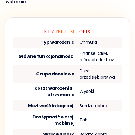
systemie.
KRYTERIUM
OPIS
Typ wdrożenia
Chmura
Finanse, CRM,
Główne funkcjonalności
łańcuch dostaw
Duże
Grupa docelowa
przedsiębiorstwa
Koszt wdrożenia i
Wysoki
utrzymania
Możliwość integracji
Bardzo dobra
Dostępność wersji
Tak
mobilnej
Skalowalność
Bardzo dobra