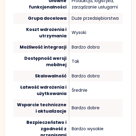
Główne
Produkcja, logistyka,
funkcjonalności
zarządzanie usługami
Grupa docelowa
Duże przedsiębiorstwa
Koszt wdrożenia i
Wysoki
utrzymania
Możliwość integracji
Bardzo dobra
Dostępność wersji
Tak
mobilnej
Skalowalność
Bardzo dobra
Łatwość wdrożenia i
Średnie
użytkowania
Wsparcie techniczne
Bardzo dobre
i aktualizacje
Bezpieczeństwo i
zgodność z
Bardzo wysokie
przepisami