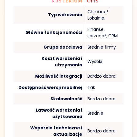
KRYTERIUM
OPIS
Chmura /
Typ wdrożenia
Lokalnie
Finanse,
Główne funkcjonalności
sprzedaż, CRM
Grupa docelowa
Średnie firmy
Koszt wdrożenia i
Wysoki
utrzymania
Możliwość integracji
Bardzo dobra
Dostępność wersji mobilnej
Tak
Skalowalność
Bardzo dobra
Łatwość wdrożenia i
Średnie
użytkowania
Wsparcie techniczne i
Bardzo dobre
aktualizacje