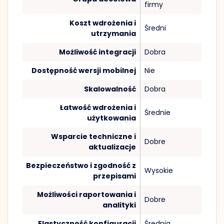
firmy
Koszt wdrożenia i
Średni
utrzymania
Możliwość integracji
Dobra
Dostępność wersji mobilnej
Nie
Skalowalność
Dobra
Łatwość wdrożenia i
Średnie
użytkowania
Wsparcie techniczne i
Dobre
aktualizacje
Bezpieczeństwo i zgodność z
Wysokie
przepisami
Możliwości raportowania i
Dobre
analityki
Elastyczność konfiguracji
Średnia