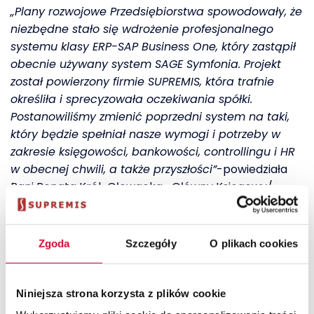
„Plany rozwojowe Przedsiębiorstwa spowodowały, że
niezbędne stało się wdrożenie profesjonalnego
systemu klasy ERP-SAP Business One, który zastąpił
obecnie używany system SAGE Symfonia. Projekt
został powierzony firmie SUPREMIS, która trafnie
określiła i sprecyzowała oczekiwania spółki.
Postanowiliśmy zmienić poprzedni system na taki,
który będzie spełniał nasze wymogi i potrzeby w
zakresie księgowości, bankowości, controllingu i HR
w obecnej chwili, a także przyszłości”
-powiedziała
Pani Renata Król-Głowacka- Główny Księgowy/
Dyrektor Finansowy.
SUPREMIS jest jednym z najbardziej doświadczonych
Zgoda
Szczegóły
O plikach cookies
w Polsce dostawców oprogramowania biznesowego
klasy ERP, SAP Business One. Od 2006 r. sukcesywnie
wdraża system nowym Klientom o różnych profilach
Niniejsza strona korzysta z plików cookie
działalności.