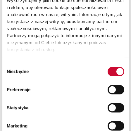
Wykorzystujemy pliki cookie do spersonalizowania treści
Firma SUPREMIS planuje zakończenie wdrożenia do
i reklam, aby oferować funkcje społecznościowe i
końca sierpnia 2011.
analizować ruch w naszej witrynie. Informacje o tym, jak
korzystasz z naszej witryny, udostępniamy partnerom
społecznościowym, reklamowym i analitycznym.
Partnerzy mogą połączyć te informacje z innymi danymi
otrzymanymi od Ciebie lub uzyskanymi podczas
korzystania z ich usług.
Jeśli interesuje Cię
Wybór
usprawnianie działania Twojego
Niezbędne
zgody
przedsiębiorstwa,
skontaktuj się z nami, żeby uzyskać więcej
Preferencje
informacji.
Statystyka
Dowiedz się więcej
Marketing