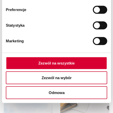
Preferencje
Statystyka
Marketing
Zezwól na wszystkie
24.02.2026
06.08.2026
Zezwól na wybór
AI w systemach ERP:
5 oznak, że obecny
zastosowania i
system ERP blokuje
funkcje
Twój biznes
Odmowa