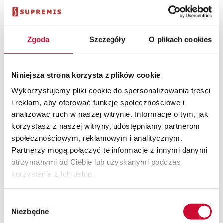
Zgoda
Szczegóły
O plikach cookies
Jeśli interesuje Cię
usprawnianie działania Twojego
Niniejsza strona korzysta z plików cookie
przedsiębiorstwa,
Wykorzystujemy pliki cookie do spersonalizowania treści
skontaktuj się z nami, żeby uzyskać więcej
i reklam, aby oferować funkcje społecznościowe i
informacji.
analizować ruch w naszej witrynie. Informacje o tym, jak
korzystasz z naszej witryny, udostępniamy partnerom
społecznościowym, reklamowym i analitycznym.
Dowiedz się więcej
Partnerzy mogą połączyć te informacje z innymi danymi
otrzymanymi od Ciebie lub uzyskanymi podczas
korzystania z ich usług.
Wybór
Sprawdź również
Niezbędne
zgody