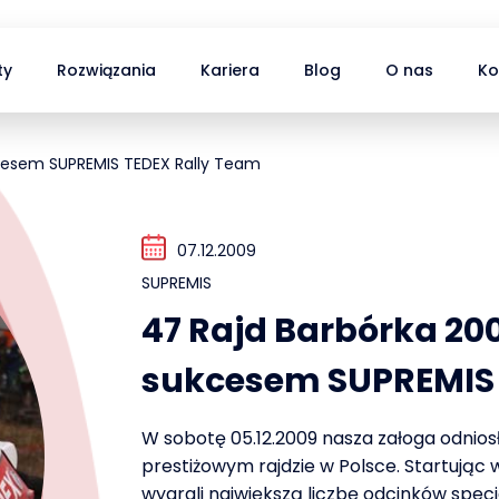
ty
Rozwiązania
Kariera
Blog
O nas
Ko
cesem SUPREMIS TEDEX Rally Team
07.12.2009
SUPREMIS
47 Rajd Barbórka 20
sukcesem SUPREMIS 
W sobotę 05.12.2009 nasza załoga odnios
prestiżowym rajdzie w Polsce. Startując 
wygrali największą liczbę odcinków spec