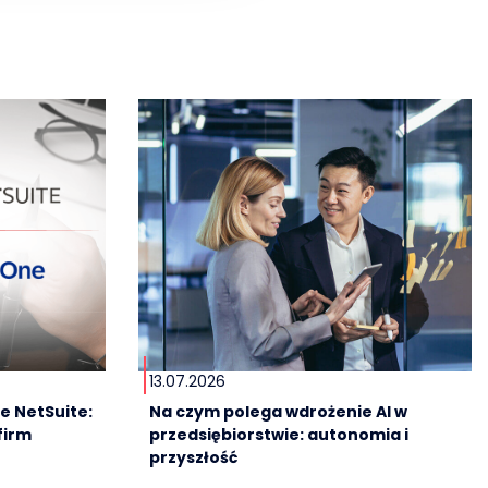
13.07.2026
e NetSuite:
Na czym polega wdrożenie AI w
firm
przedsiębiorstwie: autonomia i
przyszłość