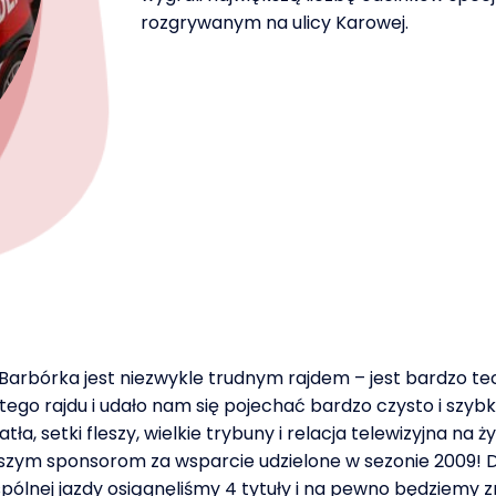
rozgrywanym na ulicy Karowej.
 Barbórka jest niezwykle trudnym rajdem – jest bardzo t
ego rajdu i udało nam się pojechać bardzo czysto i szyb
iatła, setki fleszy, wielkie trybuny i relacja telewizyjna
szym sponsorom za wsparcie udzielone w sezonie 2009! D
pólnej jazdy osiągnęliśmy 4 tytuły i na pewno będziemy z