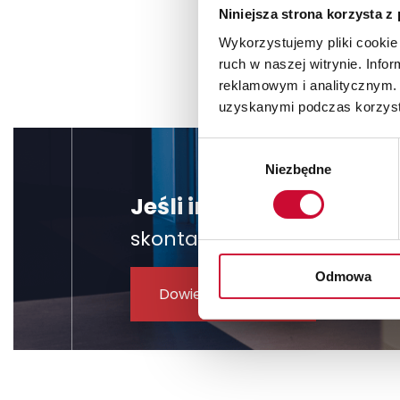
Niniejsza strona korzysta z
Wykorzystujemy pliki cookie 
ruch w naszej witrynie. Inf
reklamowym i analitycznym. 
uzyskanymi podczas korzysta
Wybór
Niezbędne
zgody
Jeśli interesuje Cię u
skontaktuj się z nami, żeby
Odmowa
Dowiedz się więcej