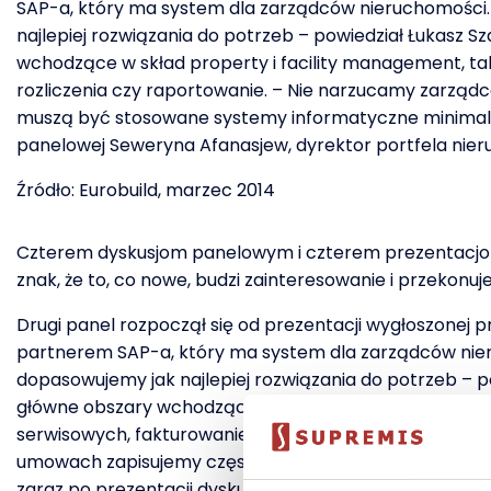
SAP-a, który ma system dla zarządców nieruchomości.
najlepiej rozwiązania do potrzeb – powiedział Łukasz 
wchodzące w skład property i facility management, ta
rozliczenia czy raportowanie. – Nie narzucamy zarzą
muszą być stosowane systemy informatyczne minimalizuj
panelowej Seweryna Afanasjew, dyrektor portfela nier
Źródło: Eurobuild, marzec 2014
Czterem dyskusjom panelowym i czterem prezentacjom, 
znak, że to, co nowe, budzi zainteresowanie i przekonuje
Drugi panel rozpoczął się od prezentacji wygłoszonej 
partnerem SAP-a, który ma system dla zarządców nie
dopasowujemy jak najlepiej rozwiązania do potrzeb – p
główne obszary wchodzące w skład property i facilit
serwisowych, fakturowanie, rozliczenia czy raportow
umowach zapisujemy często, że muszą być stosowane sy
zaraz po prezentacji dyskusji panelowej Seweryna Afan