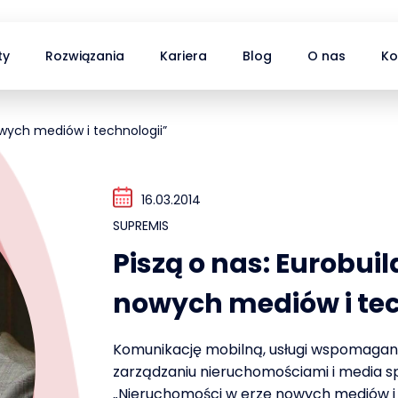
ty
Rozwiązania
Kariera
Blog
O nas
Ko
owych mediów i technologii”
16.03.2014
SUPREMIS
Piszą o nas: Eurobui
nowych mediów i tec
Komunikację mobilną, usługi wspomagani
zarządzaniu nieruchomościami i media sp
„Nieruchomości w erze nowych mediów i 