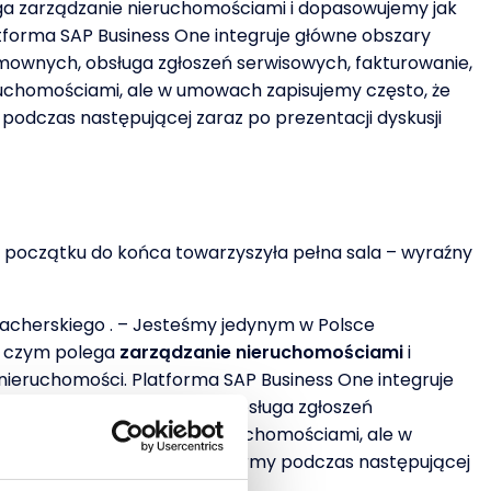
ga zarządzanie nieruchomościami i dopasowujemy jak
atforma SAP Business One integruje główne obszary
mownych, obsługa zgłoszeń serwisowych, fakturowanie,
uchomościami, ale w umowach zapisujemy często, że
podczas następującej zaraz po prezentacji dyskusji
d początku do końca towarzyszyła pełna sala – wyraźny
Szacherskiego . – Jesteśmy jedynym w Polsce
a czym polega
zarządzanie nieruchomościami
i
 nieruchomości. Platforma SAP Business One integruje
eksacja stawek umownych, obsługa zgłoszeń
stemów do zarządzania nieruchomościami, ale w
ego – ujawniała strategię firmy podczas następującej