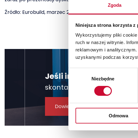
Zgoda
Źródło: Eurobuild, marzec 2014
Niniejsza strona korzysta z
Wykorzystujemy pliki cookie 
ruch w naszej witrynie. Inf
reklamowym i analitycznym. 
uzyskanymi podczas korzysta
Wybór
Jeśli interesuje Cię u
Niezbędne
zgody
skontaktuj się z nami, żeby
Dowiedz się więcej
Odmowa