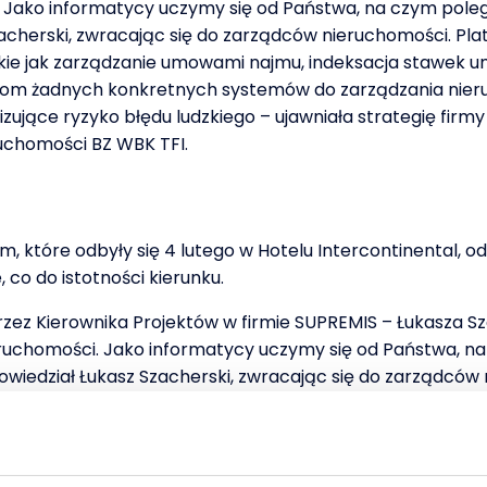
 Jako informatycy uczymy się od Państwa, na czym pole
Szacherski, zwracając się do zarządców nieruchomości. Pl
kie jak zarządzanie umowami najmu, indeksacja stawek u
dcom żadnych konkretnych systemów do zarządzania nier
ące ryzyko błędu ludzkiego – ujawniała strategię firmy 
uchomości BZ WBK TFI.
które odbyły się 4 lutego w Hotelu Intercontinental, o
, co do istotności kierunku.
przez Kierownika Projektów w firmie SUPREMIS – Łukasza 
ruchomości. Jako informatycy uczymy się od Państwa, n
owiedział Łukasz Szacherski, zwracając się do zarządców
y management, takie jak zarządzanie umowami najmu, ind
anie. – Nie narzucamy zarządcom żadnych konkretnych sy
stemy informatyczne minimalizujące ryzyko błędu ludzki
asjew, dyrektor portfela nieruchomości BZ WBK TFI.