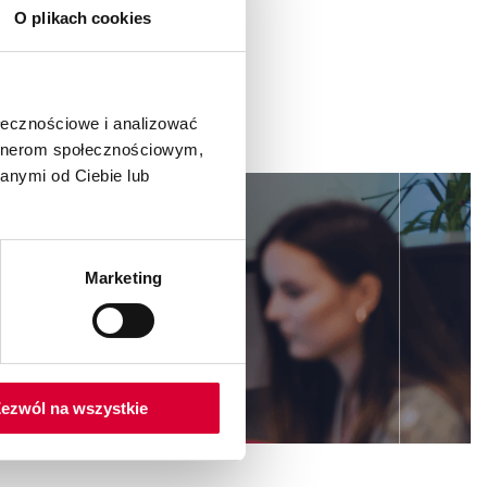
O plikach cookies
ołecznościowe i analizować
artnerom społecznościowym,
anymi od Ciebie lub
dsiębiorstwa,
Marketing
ezwól na wszystkie