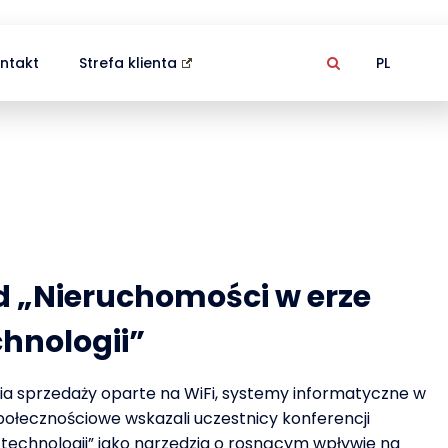
ntakt
Strefa klienta
PL
ld „Nieruchomości w erze
hnologii”
a sprzedaży oparte na WiFi, systemy informatyczne w
ołecznościowe wskazali uczestnicy konferencji
technologii” jako narzędzia o rosnącym wpływie na