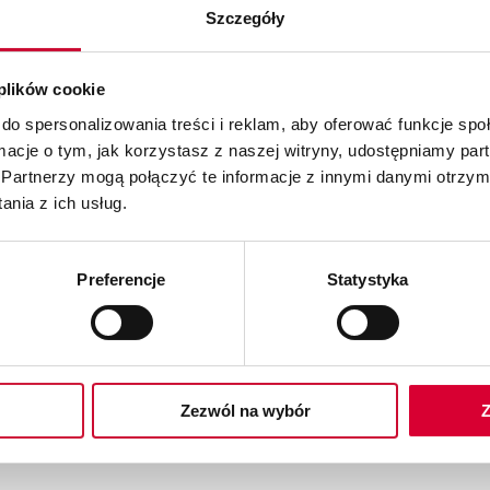
Szczegóły
 plików cookie
do spersonalizowania treści i reklam, aby oferować funkcje sp
ormacje o tym, jak korzystasz z naszej witryny, udostępniamy p
Partnerzy mogą połączyć te informacje z innymi danymi otrzym
nia z ich usług.
sprawnianie działania Twojego prze
Preferencje
Statystyka
 uzyskać więcej informacji.
Zezwól na wybór
Z