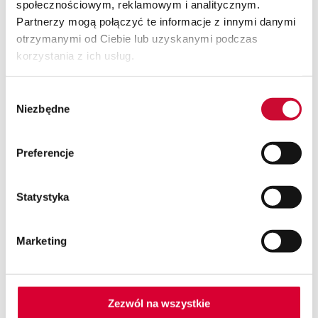
społecznościowym, reklamowym i analitycznym.
Partnerzy mogą połączyć te informacje z innymi danymi
otrzymanymi od Ciebie lub uzyskanymi podczas
korzystania z ich usług.
20.04.2026
Po czym poznać, że firma FMCG wyrosła z
Wybór
obecnego systemu zarządzania?
Niezbędne
zgody
Preferencje
Statystyka
Marketing
Zezwól na wszystkie