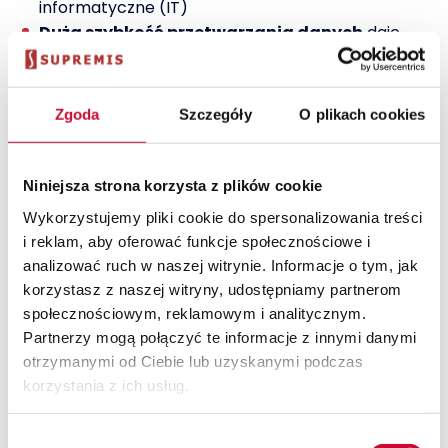
informatyczne (IT)
Duża szybkość przetwarzania danych
daje
dostęp do dodatkowych funkcji jak
zaawansowane prognozowanie przepływów
pieniężnych (cash-flow), sterowanie
Zgoda
Szczegóły
O plikach cookies
harmonogramem wysyłek (availibe-to-promise)
Wyszukiwarka informacji
jak
w Google
(enterprise-search)
Niniejsza strona korzysta z plików cookie
Rozwiązanie dla użytkowników o różnym
Wykorzystujemy pliki cookie do spersonalizowania treści
poziomie kompetencji technicznej
w tym
i reklam, aby oferować funkcje społecznościowe i
menadżerów chcących pozyskać i przyjrzeć się
analizować ruch w naszej witrynie. Informacje o tym, jak
danym oraz analityków przekopujących dane
korzystasz z naszej witryny, udostępniamy partnerom
w poszukiwaniu trendów i odpowiedzi na coraz
społecznościowym, reklamowym i analitycznym.
to nowe pytania
Partnerzy mogą połączyć te informacje z innymi danymi
Platforma przygotowana na rozwój
otrzymanymi od Ciebie lub uzyskanymi podczas
skali
działania Twojego biznesu zarówno
korzystania z ich usług.
w odniesieniu do ilości przetwarzanych danych jak
i zgłaszanych potrzeb
Wybór