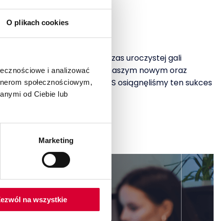
O plikach cookies
 elicie partnerów SAP. Podczas uroczystej gali
Wschodniej Europy. To dzięki naszym nowym oraz
ołecznościowe i analizować
zystkich pracowników SUPREMIS osiągnęliśmy ten sukces
artnerom społecznościowym,
anymi od Ciebie lub
Marketing
dsiębiorstwa,
ezwól na wszystkie