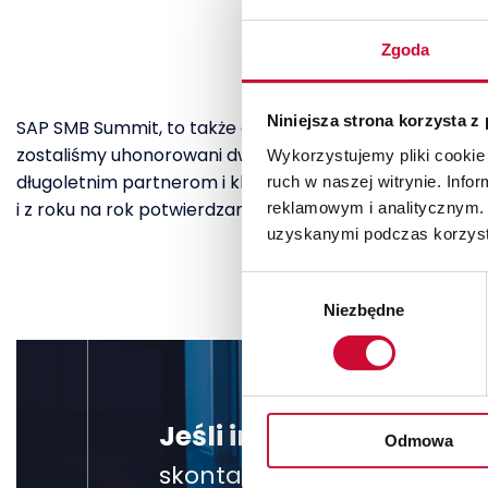
Zgoda
Niniejsza strona korzysta z
SAP SMB Summit, to także czas podsumowania ubiegłego 
zostaliśmy uhonorowani dwiema statuetkami, które pot
Wykorzystujemy pliki cookie 
długoletnim partnerom i klientom, którzy zaufali nam
ruch w naszej witrynie. Inf
i z roku na rok potwierdzamy naszą wartość. Serdeczn
reklamowym i analitycznym. 
uzyskanymi podczas korzysta
Wybór
Niezbędne
zgody
Jeśli interesuje Cię u
Odmowa
skontaktuj się z nami, żeby