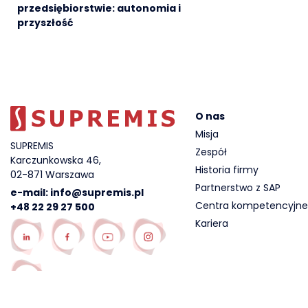
przedsiębiorstwie: autonomia i
przyszłość
O nas
Misja
SUPREMIS
Zespół
Karczunkowska 46,
Historia firmy
02-871 Warszawa
Partnerstwo z SAP
e-mail:
info@supremis.pl
Centra kompetencyjne
+48 22 29 27 500
Kariera