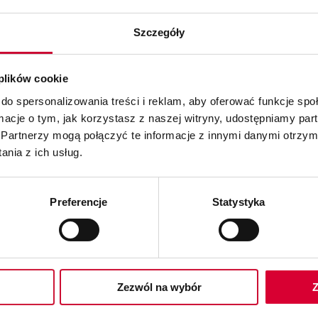
Szczegóły
 plików cookie
roku. Jesteśmy dumni, że po raz kolejny znajdujemy się w
wierdzają naszą mocną pozycję w regionie Centralnej i 
do spersonalizowania treści i reklam, aby oferować funkcje sp
 w drodze do rozwoju swoich firm oraz zaangażowaniu ws
ormacje o tym, jak korzystasz z naszej witryny, udostępniamy p
ie Wam za to dziękujemy.
Partnerzy mogą połączyć te informacje z innymi danymi otrzym
nia z ich usług.
Preferencje
Statystyka
sprawnianie działania Twojego prze
Zezwól na wybór
Z
 uzyskać więcej informacji.