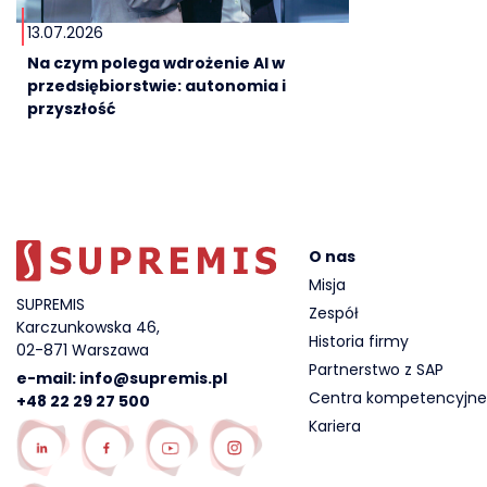
13.07.2026
Na czym polega wdrożenie AI w
przedsiębiorstwie: autonomia i
przyszłość
O nas
Misja
SUPREMIS
Zespół
Karczunkowska 46,
Historia firmy
02-871 Warszawa
Partnerstwo z SAP
e-mail:
info@supremis.pl
Centra kompetencyjne
+48 22 29 27 500
Kariera