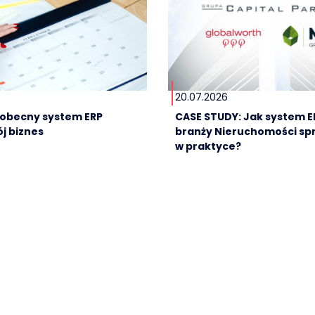
20.07.2026
e obecny system ERP
CASE STUDY: Jak system E
j biznes
branży Nieruchomości sp
w praktyce?