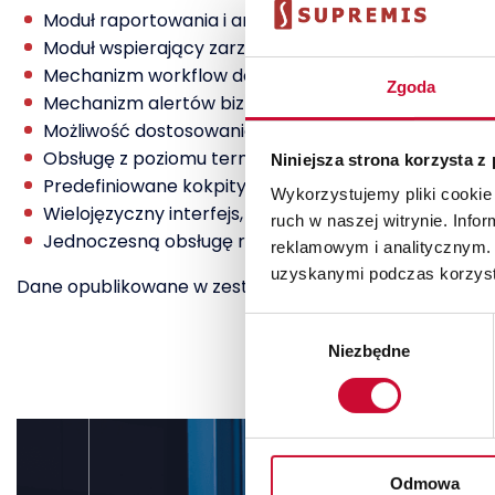
Moduł raportowania i analityki biznesowej,
Moduł wspierający zarządzanie relacjami z klientami
Mechanizm workflow do obiegu dokumentów,
Zgoda
Mechanizm alertów biznesowych,
Możliwość dostosowania interfejsu użytkownika do p
Obsługę z poziomu terminali przenośnych,
Niniejsza strona korzysta z
Predefiniowane kokpity menedżerskie,
Wykorzystujemy pliki cookie 
Wielojęzyczny interfejs,
ruch w naszej witrynie. Inf
Jednoczesną obsługę różnych walut.
reklamowym i analitycznym. 
uzyskanymi podczas korzysta
Dane opublikowane w zestawieniu pochodzą z 2011 roku
Wybór
Niezbędne
zgody
Odmowa